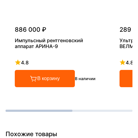
886 000 ₽
289 0
Импульсный рентгеновский
Ультра
аппарат АРИНА-9
ВЕЛМА
4.8
4.8
Рейтинг 4.8 из 5
Рейтинг
В корзину
В наличии
Похожие товары