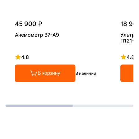
45 900 ₽
18 90
Анемометр В7-А9
Ультра
П121-5
4.8
4.8
Рейтинг 4.8 из 5
Рейтинг
В корзину
В наличии