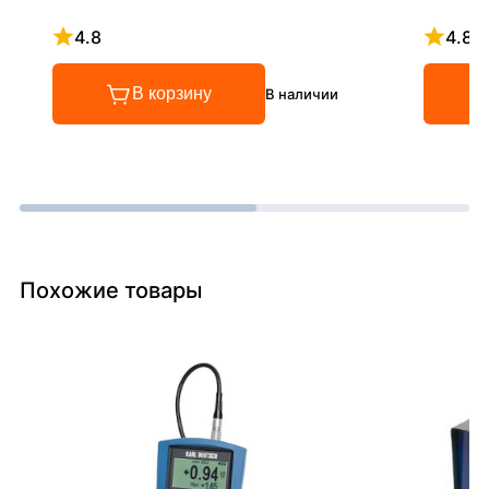
4.8
4.8
Рейтинг 4.8 из 5
Рейтинг
В корзину
В наличии
Похожие товары