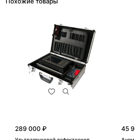
Похожие товары
289 000 ₽
45 90
Ультразвуковой дефектоскоп
Анемом