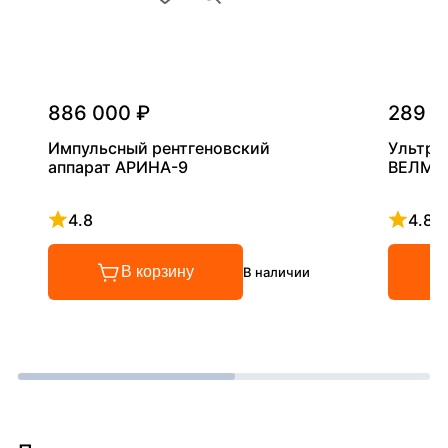
886 000 ₽
289 0
Импульсный рентгеновский
Ультра
аппарат АРИНА-9
ВЕЛМА
4.8
4.8
Рейтинг 4.8 из 5
Рейтинг
В корзину
В наличии