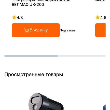
ВЕЛМАС UX-200
4.8
4.8
Рейтинг 4.8 из 5
Рейтинг
В корзину
Под заказ
Просмотренные товары