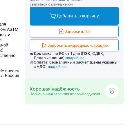
связаться с менеджером.
Добавить в корзину
для
ртом ASTM
Запросить КП
дости
и
шной
Запросить видеодемонстрацию
х)
Доставка:
по РФ от 1 дня (ПЭК, СДЕК,
ственно
Деловые линии)
подробнее
Оплата:
безналичный расчёт (цены указаны
с НДС)
подробнее
Не внесен
», Россия
Хорошая надёжность
Полноценная гарантия от производителя