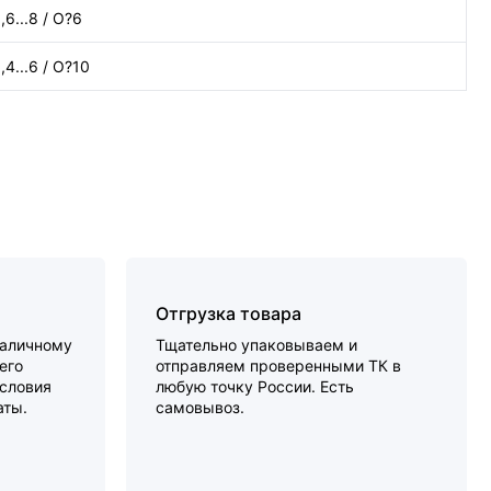
,6...8 / O?6
,4...6 / O?10
Отгрузка товара
наличному
Тщательно упаковываем и
его
отправляем проверенными ТК в
словия
любую точку России. Есть
аты.
самовывоз.