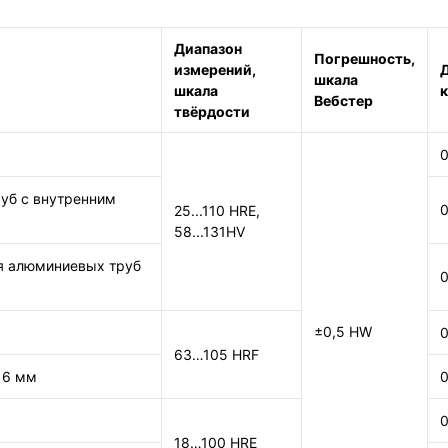
Диапазон
Погрешность,
измерений,
Д
шкала
шкала
Вебстер
твёрдости
0
уб с внутренним
0
25...110 HRE,
58...131HV
я алюминиевых труб
0
±0,5 HW
0
63…105 HRF
 6 мм
0
0
18…100 HRE