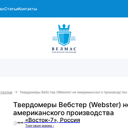
ах
Статьи
Контакты
→
еталлов
Твердомеры Вебстер (Webster) не американского производства
Твердомеры Вебстер (Webster) н
американского производства
«Восток-7», Россия
Торговая марка
›