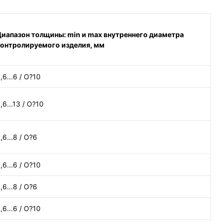
иапазон толщины: min и max внутреннего диаметра
контролируемого изделия, мм
,6...6 / O?10
,6...13 / O?10
,6...8 / O?6
,6...6 / O?10
,6...8 / O?6
,6...6 / O?10