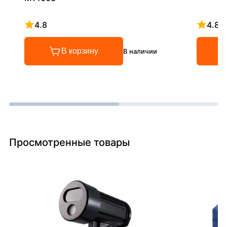
4.8
4.8
Рейтинг 4.8 из 5
Рейтинг
В корзину
В наличии
Просмотренные товары