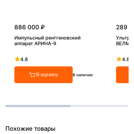
886 000 ₽
289 0
Импульсный рентгеновский
Ультра
аппарат АРИНА-9
ВЕЛМА
4.8
4.8
Рейтинг 4.8 из 5
Рейтинг
В корзину
В наличии
Похожие товары