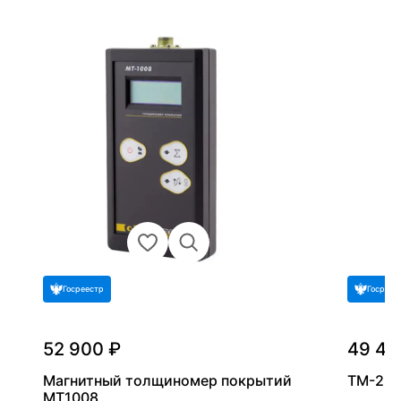
Госреестр
Госреес
52 900 ₽
49 41
Магнитный толщиномер покрытий
ТМ-2 v
МТ1008