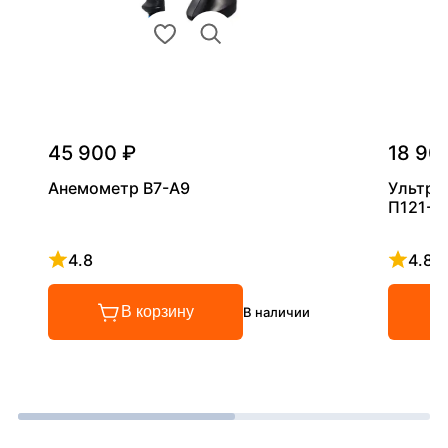
45 900 ₽
18 90
Анемометр В7-А9
Ультра
П121-5
4.8
4.8
Рейтинг 4.8 из 5
Рейтинг
В корзину
В наличии