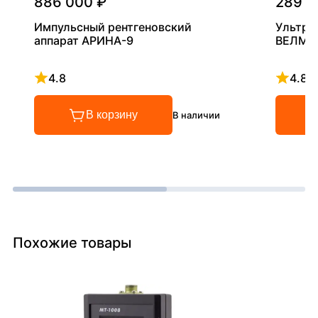
886 000 ₽
289 0
Импульсный рентгеновский
Ультра
аппарат АРИНА-9
ВЕЛМА
4.8
4.8
Рейтинг 4.8 из 5
Рейтинг
В корзину
В наличии
Похожие товары