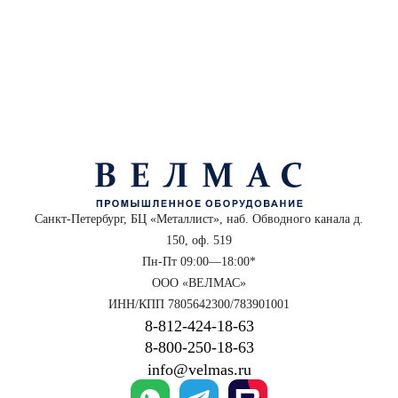
Санкт-Петербург, БЦ «Металлист», наб. Обводного канала д.
150, оф. 519
Пн-Пт 09:00—18:00*
ООО «ВЕЛМАС»
ИНН/КПП 7805642300/783901001
8‑812‑424‑18‑63
8‑800‑250‑18‑63
info@velmas.ru