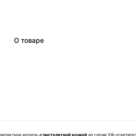
О товаре
омпактная модель
с пистолетной ручкой
из серии УФ-осветител