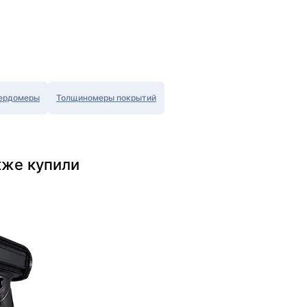
ердомеры
Толщиномеры покрытий
кже купили