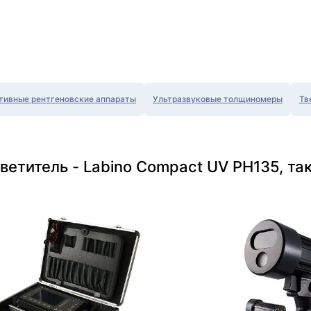
тивные рентгеновские аппараты
Ультразвуковые толщиномеры
Тв
ветитель - Labino Compact UV PH135, та