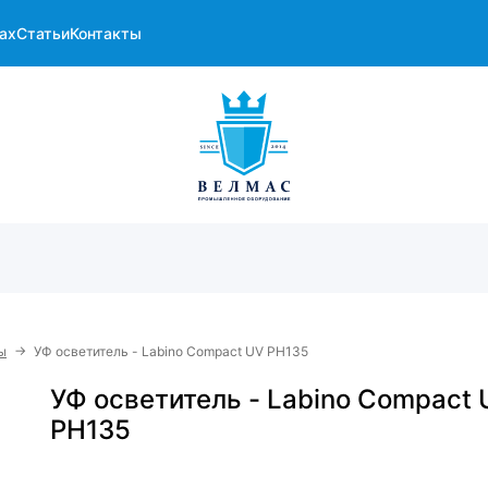
ах
Статьи
Контакты
→
ы
УФ осветитель - Labino Compact UV PH135
УФ осветитель - Labino Compact
PH135