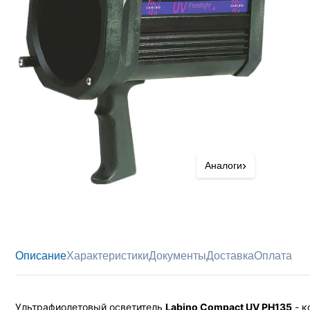
›
Аналоги
Описание
Характеристики
Документы
Доставка
Оплата
Ультрафиолетовый осветитель
Labino Compact UV PH135
- к