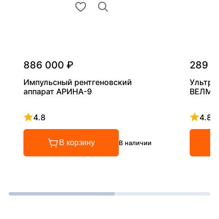
886 000 ₽
289 0
Импульсный рентгеновский
Ультра
аппарат АРИНА-9
ВЕЛМА
4.8
4.8
Рейтинг 4.8 из 5
Рейтинг
В корзину
В наличии