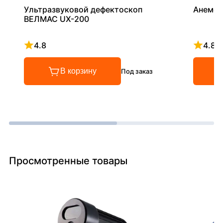
Ультразвуковой дефектоскоп
Анемом
ВЕЛМАС UX-200
4.8
4.8
Рейтинг 4.8 из 5
Рейтинг
В корзину
Под заказ
Просмотренные товары