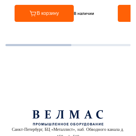
Рейтинг 4.8 из 5
Рейтинг
В корзину
В наличии
Санкт-Петербург, БЦ «Металлист», наб. Обводного канала д.