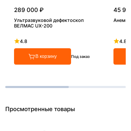
289 000 ₽
45 90
Ультразвуковой дефектоскоп
Анемом
ВЕЛМАС UX-200
4.8
4.8
Рейтинг 4.8 из 5
Рейтинг
В корзину
Под заказ
Просмотренные товары