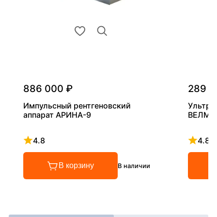
886 000 ₽
289 0
Импульсный рентгеновский
Ультра
аппарат АРИНА-9
ВЕЛМА
4.8
4.8
Рейтинг 4.8 из 5
Рейтинг
В корзину
В наличии