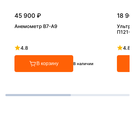
45 900 ₽
18 90
Анемометр В7-А9
Ультра
П121-5
4.8
4.8
Рейтинг 4.8 из 5
Рейтинг
В корзину
В наличии