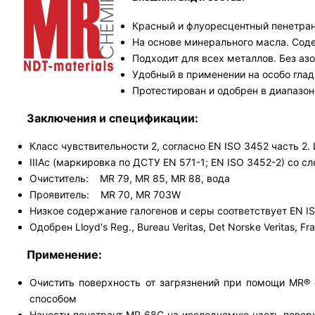
Красный и флуоресцентный пенетрант
На основе минерального масла. Сод
Подходит для всех металлов. Без аз
Удобный в применении на особо глад
Протестирован и одобрен в диапазон
Заключения и спецификации:
Класс чувствительности 2, согласно EN ISO 3452 часть 2. И
IIIAc (маркировка по ДСТУ EN 571-1; EN ISO 3452-2) со
Очиститель: MR 79, MR 85, MR 88, вода
Проявитель: MR 70, MR 703W
Низкое содержание галогенов и серы соответствует EN ISO 
Одобрен Lloyd's Reg., Bureau Veritas, Det Norske Veritas, 
Применение:
Очистить поверхность от загрязнений при помощи MR® 
способом
Нанести пенетрант MR 68С на исследуемую часть поверх