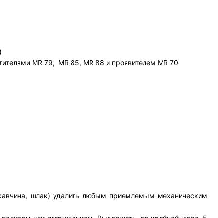
)
истителями MR 79, MR 85, MR 88 и проявителем MR 70
 ржавчина, шлак) удалить любым приемлемым механическим
 поливом или погружением. Выдержать, по крайней мере, 5