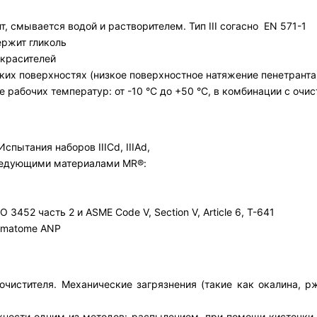
, смывается водой и растворителем. Тип III согасно EN 571-1
ержит гликоль
окрасителей
ких поверхностях (низкое поверхностное натяжение пенетранта
е рабочих температур: от -10 °C до +50 °C, в комбинации с оч
спытания наборов IIICd, IIIAd,
 следующими материалами MR®:
3452 часть 2 и ASME Code V, Section V, Article 6, T-641
Framatome ANP
очистителя. Механические загрязнения (такие как окалина,
ности одним из методов: распылением, при помощи кисточки,