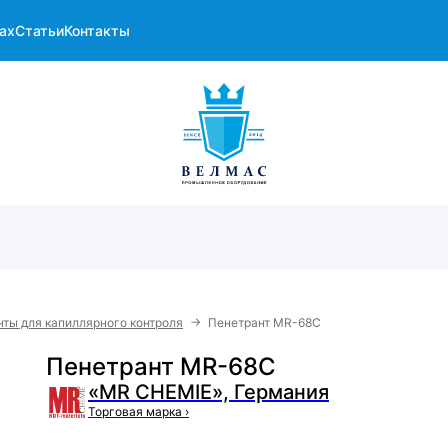
ах
Статьи
Контакты
→
ты для капиллярного контроля
Пенетрант MR-68C
Пенетрант MR-68C
«MR CHEMIE», Германия
Торговая марка
›