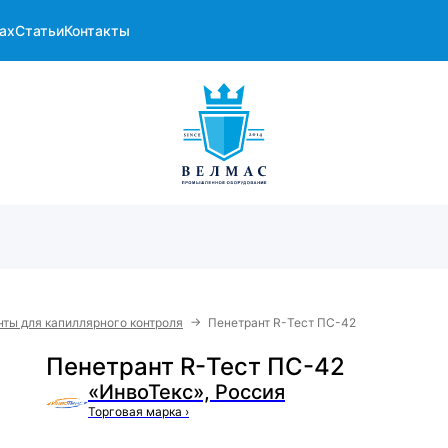
ах
Статьи
Контакты
→
ты для капиллярного контроля
Пенетрант R-Тест ПС-42
Пенетрант R-Тест ПС-42
«ИнвоТекс», Россия
Торговая марка
›