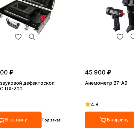
000 ₽
45 900 ₽
звуковой дефектоскоп
Анемометр В7-А9
С UX-200
4.8
 4.8 из 5
Рейтинг 4.8 из 5
В корзину
В корзину
Под заказ