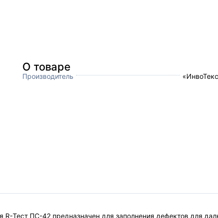
О товаре
Производитель
«ИнвоТекс
я R-Тест ПС-42 предназначен для заполнения дефектов для да