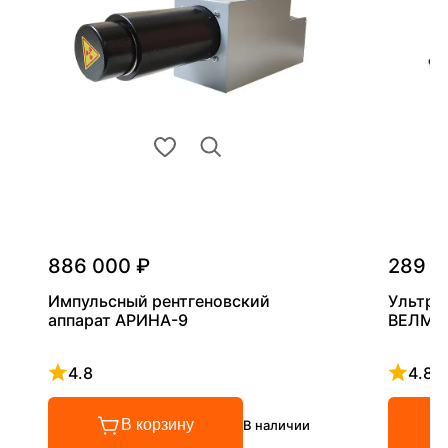
886 000 ₽
289 0
Импульсный рентгеновский
Ультра
аппарат АРИНА-9
ВЕЛМА
4.8
4.8
Рейтинг 4.8 из 5
Рейтинг
В корзину
В наличии