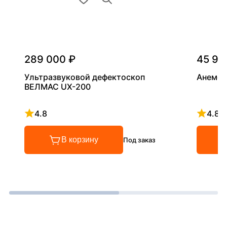
289 000 ₽
45 90
Ультразвуковой дефектоскоп
Анемом
ВЕЛМАС UX-200
4.8
4.8
Рейтинг 4.8 из 5
Рейтинг
В корзину
Под заказ