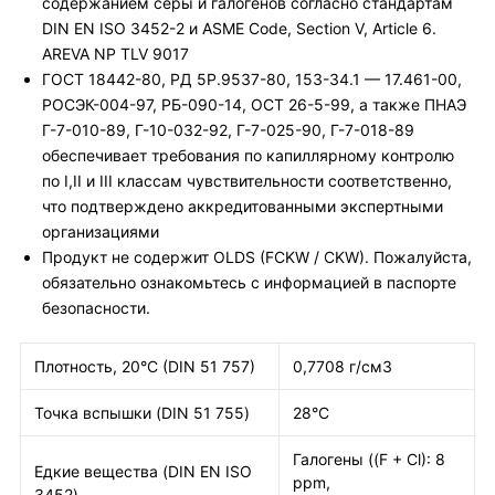
содержанием серы и галогенов согласно стандартам
DIN EN ISO 3452-2 и ASME Code, Section V, Article 6.
AREVA NP TLV 9017
ГОСТ 18442-80, РД 5Р.9537-80, 153-34.1 — 17.461-00,
РОСЭК-004-97, РБ-090-14, ОСТ 26-5-99, а также ПНАЭ
Г-7-010-89, Г-10-032-92, Г-7-025-90, Г-7-018-89
обеспечивает требования по капиллярному контролю
по I,II и III классам чувствительности соответственно,
что подтверждено аккредитованными экспертными
организациями
Продукт не содержит OLDS (FCKW / CKW). Пожалуйста,
обязательно ознакомьтесь с информацией в паспорте
безопасности.
Плотность, 20°C (DIN 51 757)
0,7708 г/см3
Точка вспышки (DIN 51 755)
28°C
Галогены ((F + Cl): 8
Едкие вещества (DIN EN ISO
ppm,
3452)