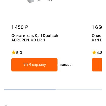
1 450 ₽
1 650
Очиститель Karl Deutsch
Очисти
AEROPEN-KD LR-1
Karl D
5.0
4.8
Рейтинг 5 из 5
Рейтинг
В корзину
В наличии