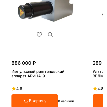
886 000 ₽
289 0
Импульсный рентгеновский
Ультра
аппарат АРИНА-9
ВЕЛМА
4.8
4.8
Рейтинг 4.8 из 5
Рейтинг
В корзину
В наличии