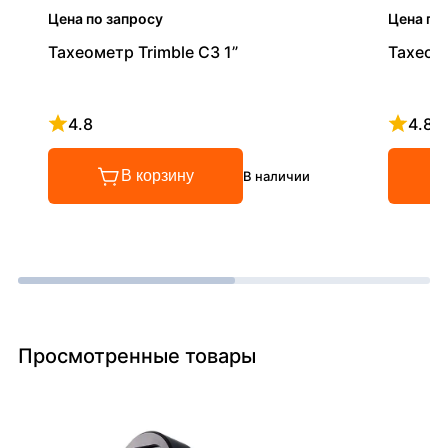
Цена по запросу
Цена по
Тахеометр Trimble C3 1”
Тахеоме
4.8
4.8
Рейтинг 4.8 из 5
Рейтинг
В корзину
В наличии
Просмотренные товары