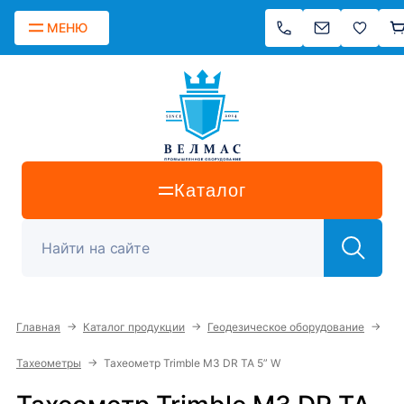
МЕНЮ
Каталог
→
→
→
Главная
Каталог продукции
Геодезическое оборудование
→
Тахеометры
Тахеометр Trimble M3 DR TA 5” W