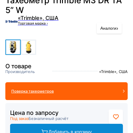
Тахеометр Trimble M3 DR TA
5” W
«Trimble», США
Торговая марка
›
›
Аналоги
О товаре
Производитель
«Trimble», США
Поверка тахеометров
Цена по запросу
Под заказ
Безналичный расчёт
Добавить в корзину