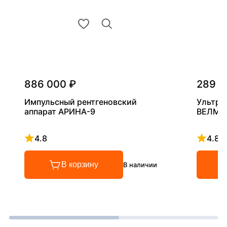
886 000 ₽
289 0
Импульсный рентгеновский
Ультра
аппарат АРИНА-9
ВЕЛМА
4.8
4.8
Рейтинг 4.8 из 5
Рейтинг
В корзину
В наличии