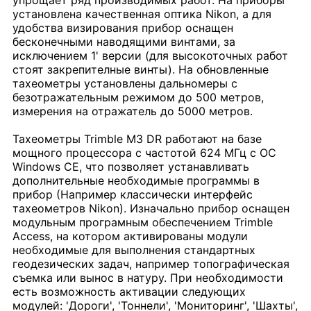
упрощает ряд производимых работ. На приборы
установлена качественная оптика Nikon, а для
удобства визирования прибор оснащен
бесконечными наводящими винтами, за
исключением 1' версии (для высокоточных работ
стоят закрепителные винты). На обновленные
тахеометры установлены дальномеры с
безотражательным режимом до 500 метров,
измерения на отражатель до 5000 метров.
Тахеометры Trimble M3 DR работают на базе
мощного процессора с частотой 624 МГц с ОС
Windows CE, что позволяет устанавливать
дополнительные необходимые программы в
прибор (Например классически интерфейс
тахеометров Nikon). Изначально прибор оснащен
модульным програмным обеспечением Trimble
Access, на котором активированы модули
необходимые для выполнения стандартных
геодезических задач, например топографическая
съемка или вынос в натуру. При необходимости
есть возможность активации следующих
модулей: 'Дороги', 'Тоннели', 'Мониторинг', 'Шахты',