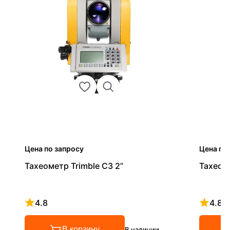
Цена по запросу
Цена по
Тахеометр Trimble C3 2”
Тахеоме
4.8
4.8
Рейтинг 4.8 из 5
Рейтинг
В корзину
В наличии