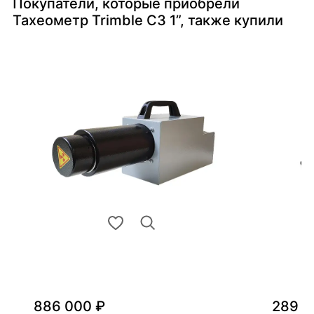
Покупатели, которые приобрели
Тахеометр Trimble C3 1”, также купили
886 000 ₽
289 0