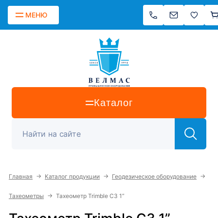
МЕНЮ
Каталог
→
→
→
Главная
Каталог продукции
Геодезическое оборудование
→
Тахеометры
Тахеометр Trimble C3 1”