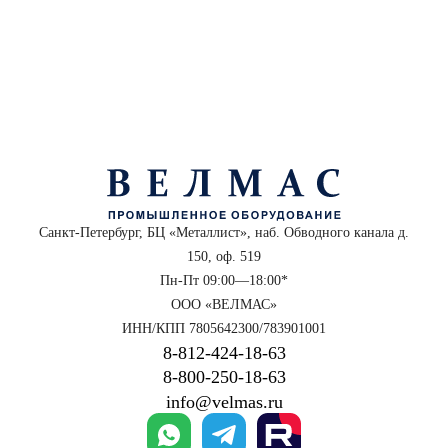
Санкт-Петербург, БЦ «Металлист», наб. Обводного канала д.
150, оф. 519
Пн-Пт 09:00—18:00*
ООО «ВЕЛМАС»
ИНН/КПП 7805642300/783901001
8‑812‑424‑18‑63
8‑800‑250‑18‑63
info@velmas.ru