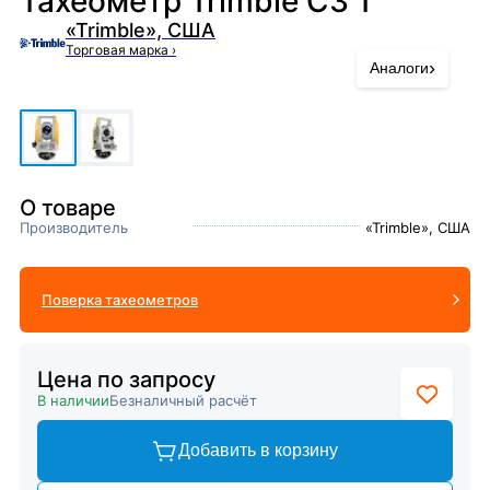
Тахеометр Trimble C3 1”
«Trimble», США
Торговая марка
›
›
Аналоги
О товаре
Производитель
«Trimble», США
Поверка тахеометров
Цена по запросу
В наличии
Безналичный расчёт
Добавить в корзину