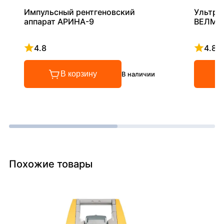
Импульсный рентгеновский
Ультра
аппарат АРИНА-9
ВЕЛМА
4.8
4.8
Рейтинг 4.8 из 5
Рейтинг
В корзину
В наличии
Похожие товары