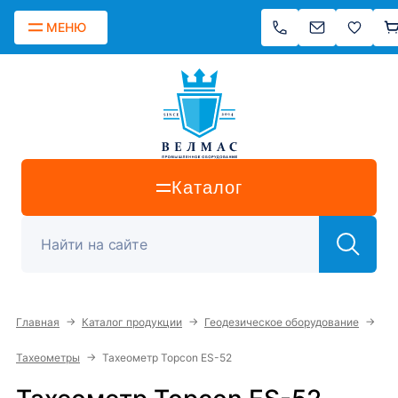
МЕНЮ
Каталог
→
→
→
Главная
Каталог продукции
Геодезическое оборудование
→
Тахеометры
Тахеометр Topcon ES-52