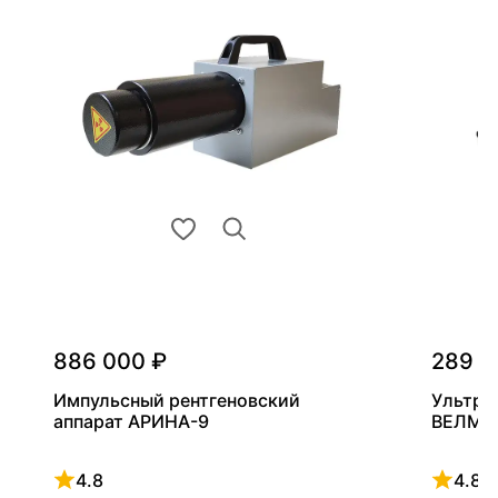
886 000 ₽
289 0
Импульсный рентгеновский
Ультра
аппарат АРИНА-9
ВЕЛМА
4.8
4.8
Рейтинг 4.8 из 5
Рейтинг