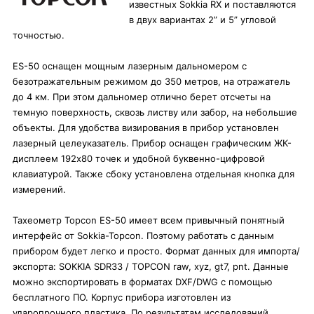
известных Sokkia RX и поставляются
в двух вариантах 2” и 5” угловой
точностью.
ES-50 оснащен мощным лазерным дальномером с
безотражательным режимом до 350 метров, на отражатель
до 4 км. При этом дальномер отлично берет отсчеты на
темную поверхность, сквозь листву или забор, на небольшие
объекты. Для удобства визирования в прибор установлен
лазерный целеуказатель. Прибор оснащен графическим ЖК-
дисплеем 192x80 точек и удобной буквенно-цифровой
клавиатурой. Также сбоку установлена отдельная кнопка для
измерений.
Тахеометр Topcon ES-50 имеет всем привычный понятный
интерфейс от Sokkia-Topcon. Поэтому работать с данным
прибором будет легко и просто. Формат данных для импорта/
экспорта: SOKKIA SDR33 / TOPCON raw, xyz, gt7, pnt. Данные
можно экспортировать в форматах DXF/DWG с помощью
бесплатного ПО. Корпус прибора изготовлен из
ударопрочного пластика. По результатам исследований