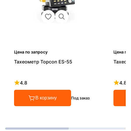
Цена по запросу
Цена по
Тахеометр Topcon ES-55
Тахеом
4.8
4.8
Рейтинг 4.8 из 5
Рейтинг
В корзину
Под заказ