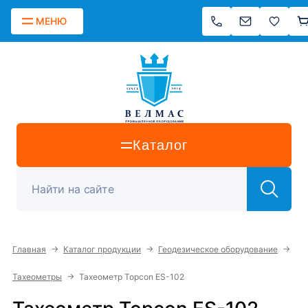
МЕНЮ
Каталог
→
→
→
Главная
Каталог продукции
Геодезическое оборудование
→
Тахеометры
Тахеометр Topcon ES-102