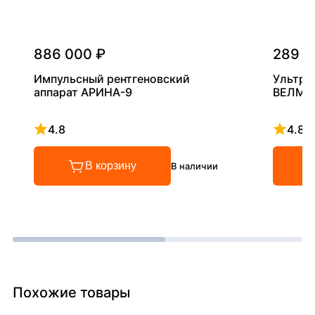
886 000 ₽
289 0
Импульсный рентгеновский
Ультра
аппарат АРИНА-9
ВЕЛМА
4.8
4.8
Рейтинг 4.8 из 5
Рейтинг
В корзину
В наличии
Похожие товары