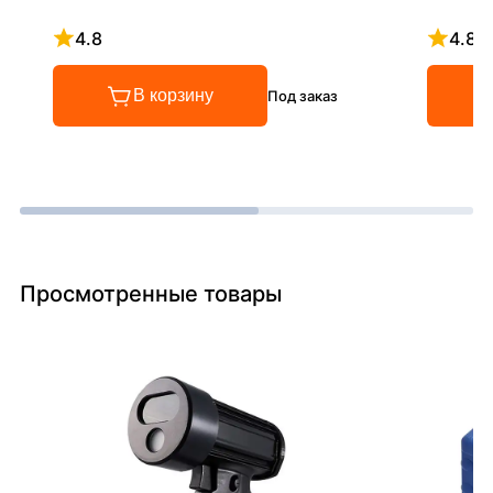
4.8
4.8
Рейтинг 4.8 из 5
Рейтинг
В корзину
Под заказ
Просмотренные товары