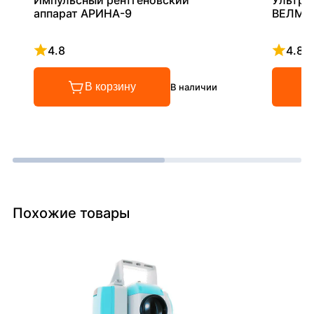
Импульсный рентгеновский
Ультра
аппарат АРИНА-9
ВЕЛМА
4.8
4.8
Рейтинг 4.8 из 5
Рейтинг
В корзину
В наличии
Похожие товары