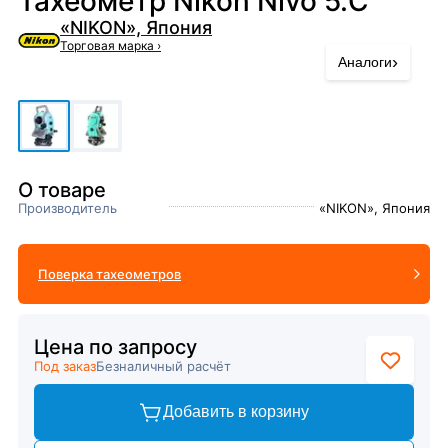
Тахеометр Nikon Nivo 5.C
«NIKON», Япония
Торговая марка
›
›
Аналоги
О товаре
Производитель
«NIKON», Япония
Поверка тахеометров
Цена по запросу
Под заказ
Безналичный расчёт
Добавить в корзину