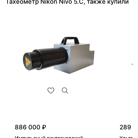
Тахеометр Nikon Nivo 5.C, также купили
886 000 ₽
289 0