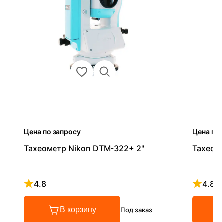
Цена по запросу
Цена по
Тахеометр Nikon DTM-322+ 2"
Тахеом
4.8
4.8
Рейтинг 4.8 из 5
Рейтинг
В корзину
Под заказ