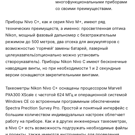
многофункциональными приборами
со своими преимуществами.
Приборы Nivo C+, как и серия Nivo M+, имеют ряд
технических преимуществ, а именно: просветленная оптика
Nikon, мощный фазовый дальномер с безотражательым
режимом до 500 метров, два отсека для аккумуляторов с
возможностью 'горячей' замены батарей, лазерный
целеуказатель(опционально можно установить
створоуказатель). Приборы Nikon Nivo C имеют бесконечные
наводящие винты, но при необходимости 1 и 2 секундные
версии оснащаются закрепительными винтами.
Тахеометры Nikon Nivo C+ оснащены процессором Marvell
PXA300 XScale с частотой 624 МГц и операционной системой
Windows CE со встроенным программным обеспечением
Spectra Precition Survey Pro. Простой и понятный интерфейс с
большим количеством индивидуальных настроек облегчает
работу на приборе. Как и в других инженерных тахеометрах,
в Nivo C+ есть возможность подгружать необходимые файлы
и проекты, также имеются инструменты для проведения