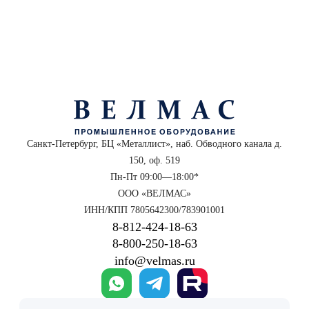
Санкт-Петербург, БЦ «Металлист», наб. Обводного канала д.
150, оф. 519
Пн-Пт 09:00—18:00*
ООО «ВЕЛМАС»
ИНН/КПП 7805642300/783901001
8‑812‑424‑18‑63
8‑800‑250‑18‑63
info@velmas.ru