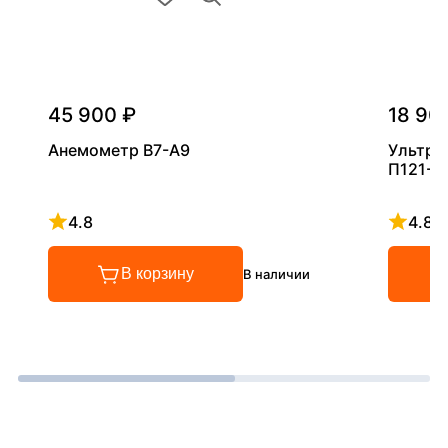
45 900 ₽
18 90
Анемометр В7-А9
Ультра
П121-5
4.8
4.8
Рейтинг 4.8 из 5
Рейтинг
В корзину
В наличии