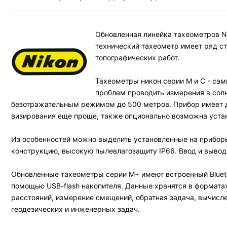
Обновленная линейка тахеометров N
технический тахеометр имеет ряд ст
топографических работ.
Тахеометры никон серии M и C - сам
проблем проводить измерения в сол
безотражательным режимом до 500 метров. Прибор имеет дв
визирования еще проще, также опционально возможна устан
Из особенностей можно выделить установленные на приборы
конструкцию, высокую пылевлагозащиту IP66. Ввод и выво
Обновленные тахеометры серии M+ имеют встроенный Bluet
помощью USB-flash накопителя. Данные хранятся в форматах 
расстояний, измерение смещений, обратная задача, вычисл
геодезических и инженерных задач.