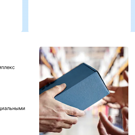
мплекс
ициальными