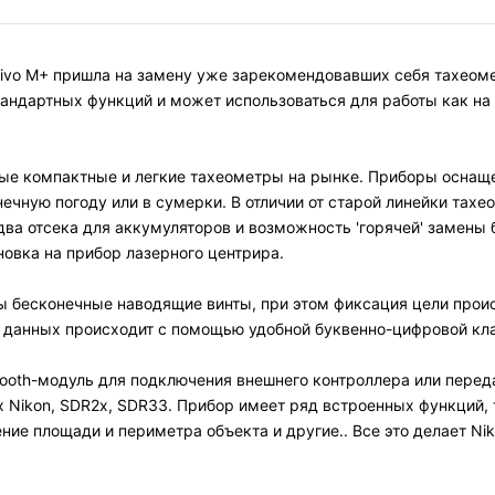
ivo M+ пришла на замену уже зарекомендовавших себя тахеомет
андартных функций и может использоваться для работы как на 
ые компактные и легкие тахеометры на рынке. Приборы оснащен
нечную погоду или в сумерки. В отличии от старой линейки та
а отсека для аккумуляторов и возможность 'горячей' замены б
овка на прибор лазерного центрира.
 бесконечные наводящие винты, при этом фиксация цели проис
д данных происходит с помощью удобной буквенно-цифровой кл
ooth-модуль для подключения внешнего контроллера или перед
Nikon, SDR2x, SDR33. Прибор имеет ряд встроенных функций, та
ение площади и периметра объекта и другие.. Все это делает 