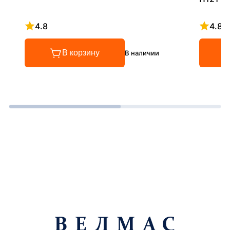
4.8
4.8
Рейтинг 4.8 из 5
Рейтинг
В корзину
В наличии