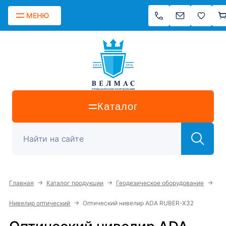
МЕНЮ
Каталог
→
→
→
Главная
Каталог продукции
Геодезическое оборудование
→
Нивелир оптический
Оптический нивелир ADA RUBER-X32