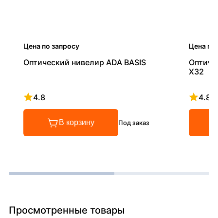
Цена по запросу
Цена по
Оптический нивелир ADA BASIS
Оптиче
X32
4.8
4.8
Рейтинг 4.8 из 5
Рейтинг
В корзину
Под заказ
Просмотренные товары