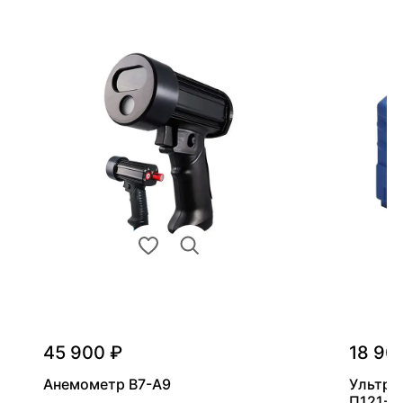
45 900 ₽
18 90
Анемометр В7-А9
Ультра
П121-5