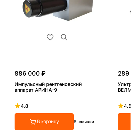
886 000 ₽
289 0
Импульсный рентгеновский
Ультра
аппарат АРИНА-9
ВЕЛМА
4.8
4.8
Рейтинг 4.8 из 5
Рейтинг
В корзину
В наличии