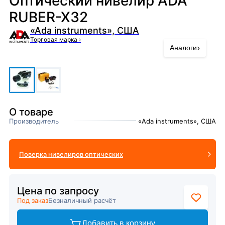
Оптический нивелир ADA
RUBER-X32
«Ada instruments», США
Торговая марка
›
›
Аналоги
О товаре
Производитель
«Ada instruments», США
Поверка нивелиров оптических
Цена по запросу
Под заказ
Безналичный расчёт
Добавить в корзину