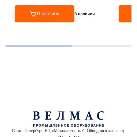
Рейтинг 4.8 из 5
Рейтинг
В корзину
В наличии
Санкт-Петербург, БЦ «Металлист», наб. Обводного канала д.