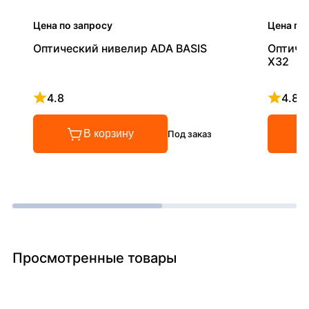
Цена по запросу
Цена по
Оптический нивелир ADA BASIS
Оптиче
X32
4.8
4.8
Рейтинг 4.8 из 5
Рейтинг
В корзину
Под заказ
Просмотренные товары