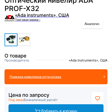
Оптический нивелир ADA
PROF-X32
«Ada instruments», США
Торговая марка
›
›
Аналоги
О товаре
Производитель
«Ada instruments», США
Поверка нивелиров оптических
Цена по запросу
Под заказ
Безналичный расчёт
Добавить в корзину