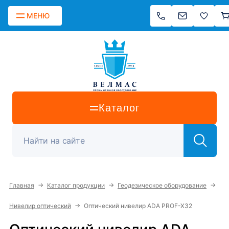
МЕНЮ
Каталог
→
→
→
Главная
Каталог продукции
Геодезическое оборудование
→
Нивелир оптический
Оптический нивелир ADA PROF-X32