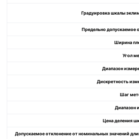
Градуировка шкалы эклим
Предельно допускаемое о
Ширина пло
Угол м
Диапазон измере
Дискретность изме
Шаг мет
Диапазон 
Цена деления ш
Допускаемое отклонение от номинальных значений дл