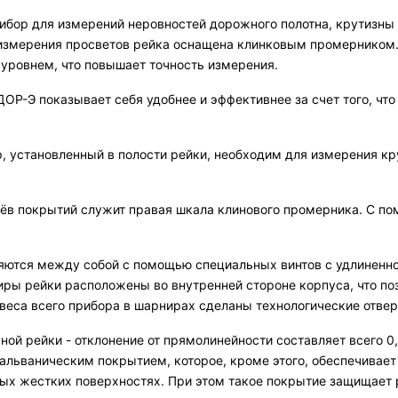
бор для измерений неровностей дорожного полотна, крутизны н
измерения просветов рейка оснащена клинковым промерником. В
ровнем, что повышает точность измерения.
ДОР-Э показывает себя удобнее и эффективнее за счет того, чт
, установленный в полости рейки, необходим для измерения кр
ёв покрытий служит правая шкала клинового промерника. С п
няются между собой с помощью специальных винтов с удлинен
ры рейки расположены во внутренней стороне корпуса, что п
еса всего прибора в шарнирах сделаны технологические отвер
ой рейки - отклонение от прямолинейности составляет всего 0,
гальваническим покрытием, которое, кроме этого, обеспечивае
ных жестких поверхностях. При этом такое покрытие защищает р