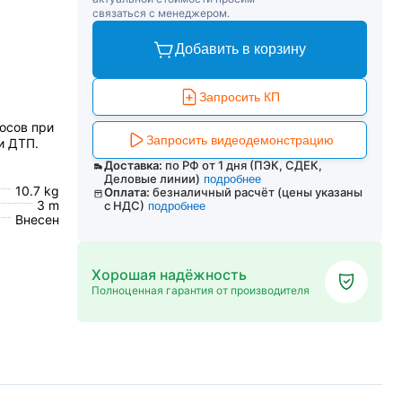
связаться с менеджером.
Добавить в корзину
Запросить КП
осов при
Запросить видеодемонстрацию
и ДТП.
Доставка:
по РФ от 1 дня (ПЭК, СДЕК,
Деловые линии)
подробнее
10.7 kg
Оплата:
безналичный расчёт (цены указаны
3 m
с НДС)
подробнее
Внесен
Хорошая надёжность
Полноценная гарантия от производителя