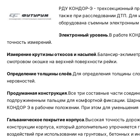
РДУ КОНДОР-Э - трехсекционный при
также при расследовании ДТП. Для 
оборудована съемным электронным у
Электронный уровень
.В работе КОН
точность измерений.
Измерение крутизны откосов и насыпей
.Балансир-эклиметр
смотровом окошке на верхней поверхности рейки.
Определение толщины слоёв
.Для определения толщины сло
неровностей.
Продуманная конструкция
.Все три составные части соеди
подпружиненным пальцем для комфортной фиксации. Шарни
КОНДОР Э в рабочем положении. При этом для уменьшения в
Гальваническое покрытие корпуса
.Высокая точность дорожн
конструкции корпуса, который дополнительно упрочняется 
воздействий при использовании на грунтовых, бетонных и и