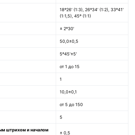
18º26' (1:3), 26º34' (1:2), 33º41'
(1:1,5), 45º (1:1)
± 2º30'
50,0±0,5
5º45'±5'
от 1 до 15
1
10,0±0,1
от 5 до 150
5
ым штрихом и началом
± 0,5