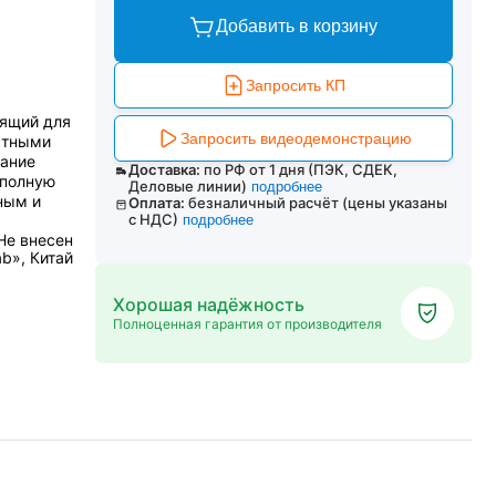
Добавить в корзину
Запросить КП
ящий для
Запросить видеодемонстрацию
ктными
вание
Доставка:
по РФ от 1 дня (ПЭК, СДЕК,
 полную
Деловые линии)
подробнее
ным и
Оплата:
безналичный расчёт (цены указаны
с НДС)
подробнее
Не внесен
b», Китай
Хорошая надёжность
Полноценная гарантия от производителя