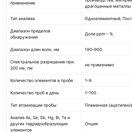
применение
драгоценные металлы
Тип анализа
Одноэлементный, Посл
Диапазон пределов
Доли ppm – %
обнаружения
Диапазон длин волн, нм
190–900
Спектральное разрешение при
не применимо
200 нм, пм
Количество элементов в пробе
1–9
Количество проб в день
1–100
Тип атомизации пробы
Пламенная (ацетилен/
Анализ As, Se, Sb, Hg, Bi, Te и
других гидридообразующих
Опция
элементов