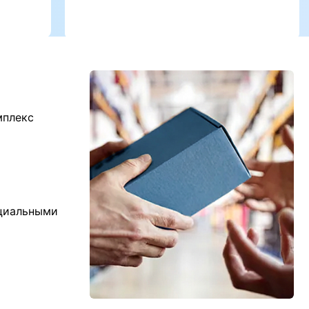
мплекс
ициальными