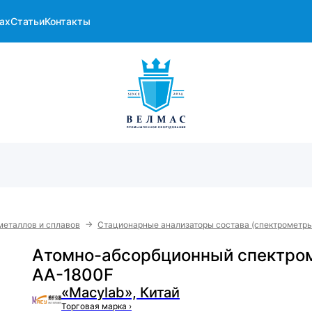
ах
Статьи
Контакты
→
металлов и сплавов
Стационарные анализаторы состава (спектрометры
Атомно-абсорбционный спектро
AA-1800F
«Macylab», Китай
Торговая марка
›