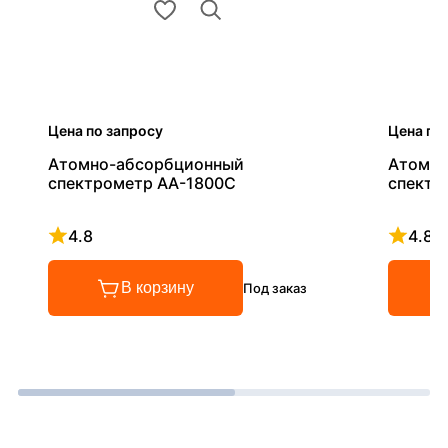
Цена по запросу
Цена по
Атомно-абсорбционный
Атомно
спектрометр AA-1800C
спектр
4.8
4.8
Рейтинг 4.8 из 5
Рейтинг
В корзину
Под заказ