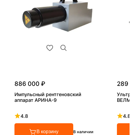
886 000 ₽
289 0
Импульсный рентгеновский
Ультра
аппарат АРИНА-9
ВЕЛМА
4.8
4.8
Рейтинг 4.8 из 5
Рейтинг
В корзину
В наличии