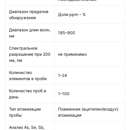
Диапазон пределов
Доли ppm – %
обнаружения
Диапазон длин волн,
185–900
нм
Спектральное
разрешение при 200
не применимо
нм, пм
Количество
1–24
элементов в пробе
Количество проб в
1–100
день
Тип атомизации
Пламенная (ацетилен/воздух)
пробы
атомизация
Анализ As, Se, Sb,