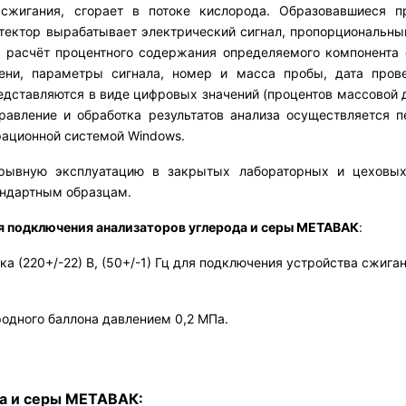
 сжигания, сгорает в потоке кислорода. Образовавшиеся 
тектор вырабатывает электрический сигнал, пропорциональный
 и расчёт процентного содержания определяемого компонента
ени, параметры сигнала, номер и масса пробы, дата пров
едставляются в виде цифровых значений (процентов массовой д
правление и обработка результатов анализа осуществляетс
ационной системой Windows.
ерывную эксплуатацию в закрытых лабораторных и цеховых
андартным образцам.
я подключения анализаторов углерода и серы МЕТАВАК
:
ка (220+/-22) В, (50+/-1) Гц для подключения устройства сжига
родного баллона давлением 0,2 МПа.
да и серы МЕТАВАК: