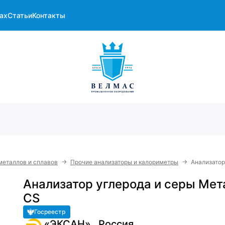
ах
Статьи
Контакты
→
→
металлов и сплавов
Прочие анализаторы и калориметры
Анализатор
Анализатор углерода и серы Мет
CS
Госреестр
«ЭКСАН» , Россия