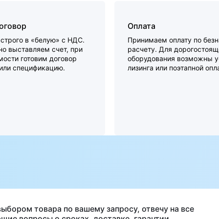
договор
Оплата
строго в «белую» с НДС.
Принимаем оплату по без
о выставляем счет, при
расчету. Для дорогостоящ
мости готовим договор
оборудования возможны у
 или спецификацию.
лизинга или поэтапной опл
а
выбором товара по вашему запросу, отвечу на все
щие вопросы о сроках, доставке, гарантии.