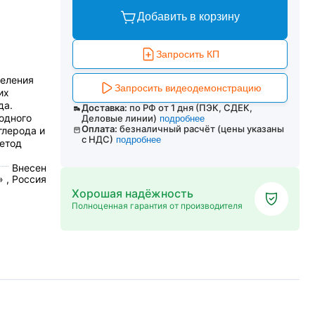
Добавить в корзину
Запросить КП
деления
Запросить видеодемонстрацию
их
да.
Доставка:
по РФ от 1 дня (ПЭК, СДЕК,
одного
Деловые линии)
подробнее
Оплата:
безналичный расчёт (цены указаны
глерода и
с НДС)
подробнее
метод
Внесен
 , Россия
Хорошая надёжность
Полноценная гарантия от производителя