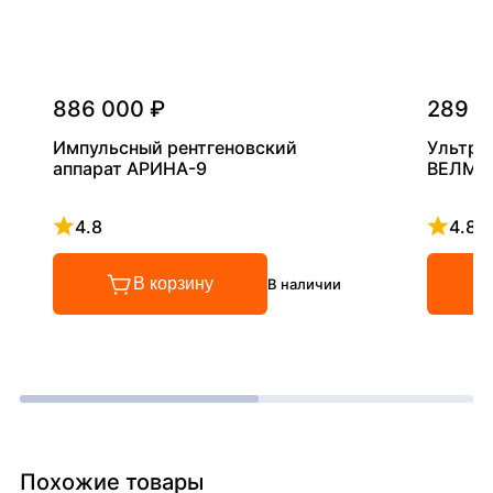
886 000 ₽
289 0
Импульсный рентгеновский
Ультра
аппарат АРИНА-9
ВЕЛМА
4.8
4.8
Рейтинг 4.8 из 5
Рейтинг
В корзину
В наличии
Похожие товары