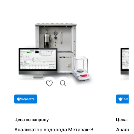
Госреестр
Госреес
Цена по запросу
Цена по
Анализатор водорода Метавак-B
Анализ