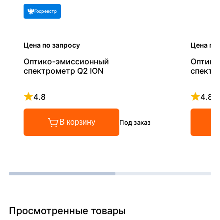
Госреестр
Цена по запросу
Цена по
Оптико-эмиссионный
Оптико
спектрометр Q2 ION
спектр
4.8
4.8
Рейтинг 4.8 из 5
Рейтинг
В корзину
Под заказ
Просмотренные товары