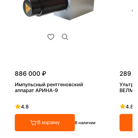
886 000 ₽
289 0
Импульсный рентгеновский
Ультра
аппарат АРИНА-9
ВЕЛМА
4.8
4.8
Рейтинг 4.8 из 5
Рейтинг
В корзину
В наличии