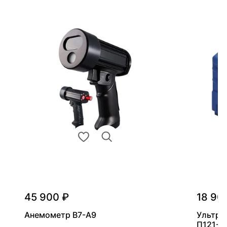
45 900 ₽
18 90
Анемометр В7-А9
Ультра
П121-5