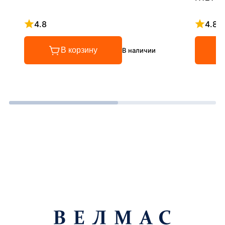
4.8
4.8
Рейтинг 4.8 из 5
Рейтинг
В корзину
В наличии