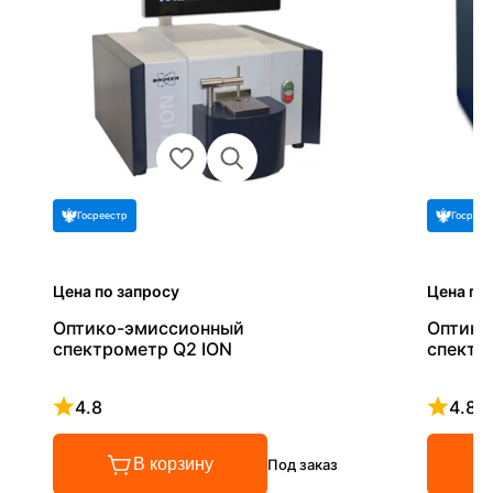
Госреестр
Госреес
Цена по запросу
Цена по
Оптико-эмиссионный
Оптико
спектрометр Q2 ION
спектр
4.8
4.8
Рейтинг 4.8 из 5
Рейтинг
В корзину
Под заказ