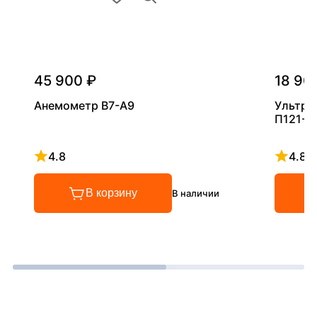
45 900 ₽
18 90
Анемометр В7-А9
Ультра
П121-5
4.8
4.8
Рейтинг 4.8 из 5
Рейтинг
В корзину
В наличии