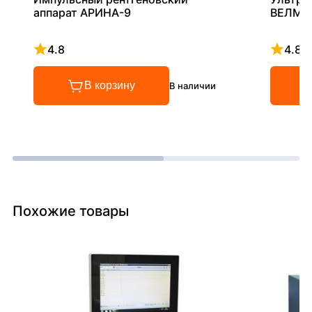
аппарат АРИНА-9
ВЕЛМА
4.8
4.8
Рейтинг 4.8 из 5
Рейтинг
В корзину
В наличии
Похожие товары