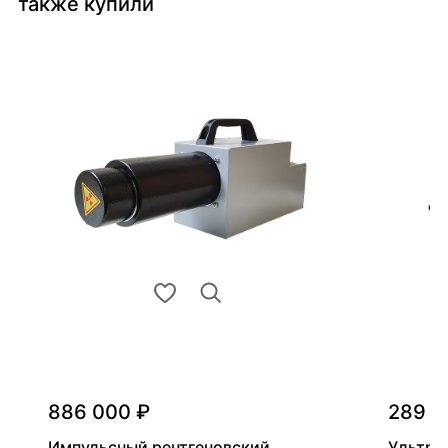
также купили
886 000 ₽
289 0
Импульсный рентгеновский
Ультра