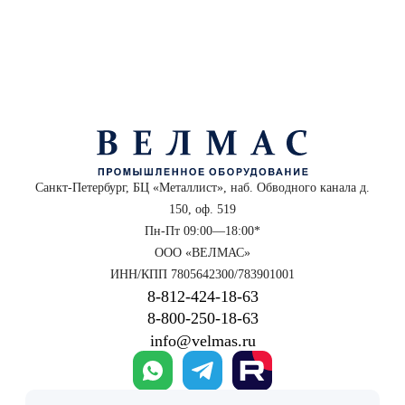
Санкт-Петербург, БЦ «Металлист», наб. Обводного канала д.
150, оф. 519
Пн-Пт 09:00—18:00*
ООО «ВЕЛМАС»
ИНН/КПП 7805642300/783901001
8‑812‑424‑18‑63
8‑800‑250‑18‑63
info@velmas.ru