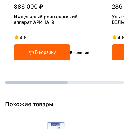
886 000 ₽
289 0
Импульсный рентгеновский
Ультра
аппарат АРИНА-9
ВЕЛМА
4.8
4.8
Рейтинг 4.8 из 5
Рейтинг
В корзину
В наличии
Похожие товары