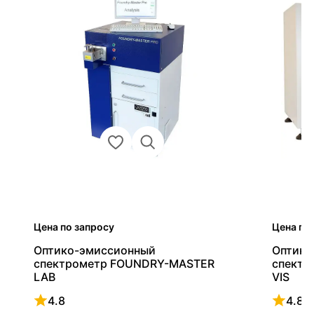
Цена по запросу
Цена по
Оптико-эмиссионный
Оптико
спектрометр FOUNDRY-MASTER
спектр
LAB
VIS
4.8
4.8
Рейтинг 4.8 из 5
Рейтинг