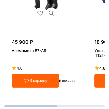
45 900 ₽
18 90
Анемометр В7-А9
Ультра
П121-5
4.8
4.8
Рейтинг 4.8 из 5
Рейтинг
В корзину
В наличии