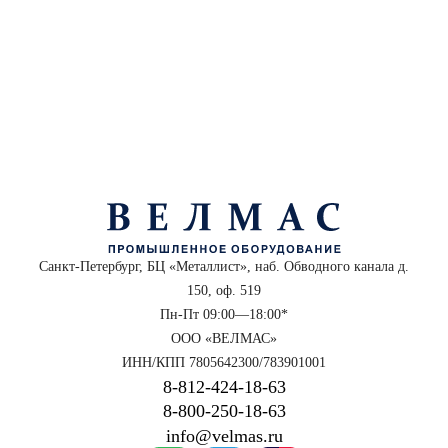
Санкт-Петербург, БЦ «Металлист», наб. Обводного канала д.
150, оф. 519
Пн-Пт 09:00—18:00*
ООО «ВЕЛМАС»
ИНН/КПП 7805642300/783901001
8‑812‑424‑18‑63
8‑800‑250‑18‑63
info@velmas.ru