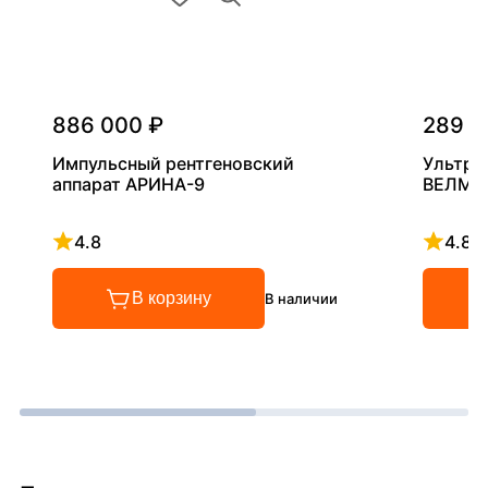
886 000 ₽
289 0
Импульсный рентгеновский
Ультра
аппарат АРИНА-9
ВЕЛМА
4.8
4.8
Рейтинг 4.8 из 5
Рейтинг
В корзину
В наличии