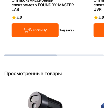
Оптико-эмиссионный
Оптико
спектрометр FOUNDRY-MASTER
спектр
LAB
UVR
4.8
4.8
Рейтинг 4.8 из 5
Рейтинг
В корзину
Под заказ
Просмотренные товары