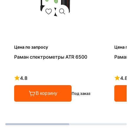
Цена по запросу
Цена по
Раман спектрометры ATR 6500
Раман 
4.8
4.8
Рейтинг 4.8 из 5
Рейтинг
В корзину
Под заказ