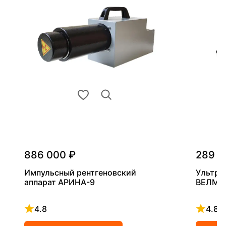
886 000 ₽
289 0
Импульсный рентгеновский
Ультра
аппарат АРИНА-9
ВЕЛМА
4.8
4.8
Рейтинг 4.8 из 5
Рейтинг