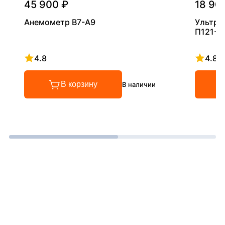
45 900 ₽
18 90
Анемометр В7-А9
Ультра
П121-5
4.8
4.8
Рейтинг 4.8 из 5
Рейтинг
В корзину
В наличии