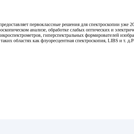
предоставляет первоклассные решения для спектроскопии уже 20
оскопическом анализе, обработке слабых оптических и электри
микроспектрометров, гиперспектральных формирователей изобр
аких областях как флуоресцентная спектроскопия, LIBS и т. д.