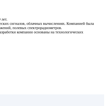
 лет.
ческих сигналов, облачных вычислениях. Компанией была
ажений, полевых спектрорадиометров.
Разработки компании основаны на технологических