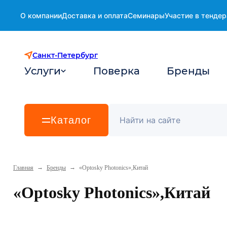
О компании
Доставка и оплата
Семинары
Участие в тендер
Санкт-Петербург
Услуги
Поверка
Бренды
Каталог
→
→
Главная
Бренды
«Optosky Photonics»,Китай
«Optosky Photonics»,Китай