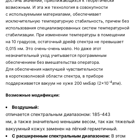
достичь значений, приближающихся к теоретически
возможным. И эта же технология в совокупности
с используемыми материалами, обеспечивает
исключительную температурную стабильность, причем без
использования специализированных систем температурной
стабилизации. При изменении температуры в помещении
на 10 градусов, остаточный дрейф спектра не превышает
0,015 нм. Это очень-очень мало. Но даже этот
незначительный уход учитывается программным
обеспечением без вмешательства оператора.
Для обеспечения наилучшей чувствительности
в коротковолновой области спектра, в приборе
-4
поддерживается вакуум не хуже 200 мкБар (2×10
атм).
Возможные модификции:
Воздушный:
отличается спектральным диапазоном:
185-443
нм,
а также значительно меньшим весом, так как тяжелый
вакуумный кожух заменен на лёгкий герметичный.
С расширенным спектральным диапазоном:
В этом