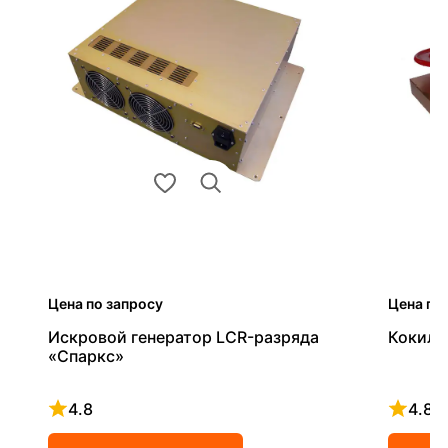
Цена по запросу
Цена по
Искровой генератор LCR-разряда
Кокиль
«Спаркс»
4.8
4.8
Рейтинг 4.8 из 5
Рейтинг