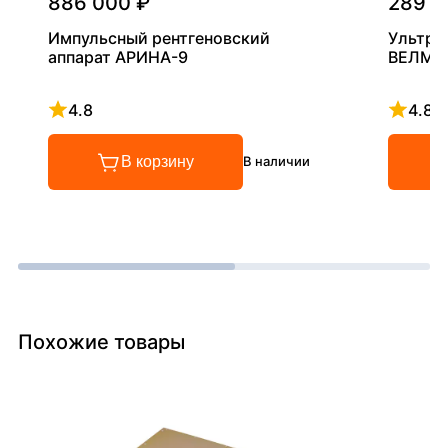
886 000 ₽
289 0
Импульсный рентгеновский
Ультра
аппарат АРИНА-9
ВЕЛМА
4.8
4.8
Рейтинг 4.8 из 5
Рейтинг
В корзину
В наличии
Похожие товары