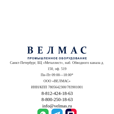
Санкт-Петербург, БЦ «Металлист», наб. Обводного канала д.
150, оф. 519
Пн-Пт 09:00—18:00*
ООО «ВЕЛМАС»
ИНН/КПП 7805642300/783901001
8‑812‑424‑18‑63
8‑800‑250‑18‑63
info@velmas.ru