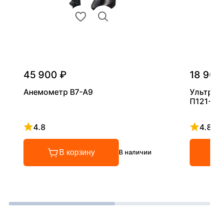
45 900 ₽
18 90
Анемометр В7-А9
Ультра
П121-5
4.8
4.8
Рейтинг 4.8 из 5
Рейтинг
В корзину
В наличии