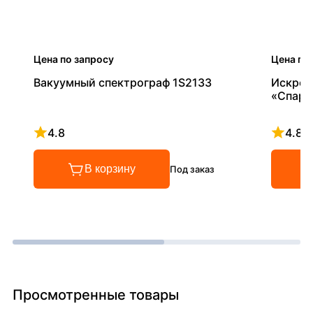
Цена по запросу
Цена по
Вакуумный спектрограф 1S2133
Искров
«Спарк
4.8
4.8
Рейтинг 4.8 из 5
Рейтинг
В корзину
Под заказ
Просмотренные товары