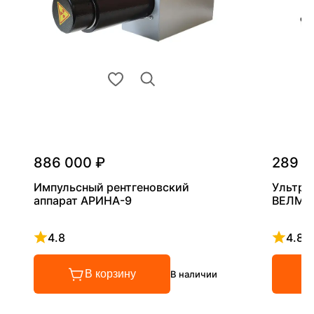
886 000 ₽
289 0
Импульсный рентгеновский
Ультра
аппарат АРИНА-9
ВЕЛМА
4.8
4.8
Рейтинг 4.8 из 5
Рейтинг
В корзину
В наличии