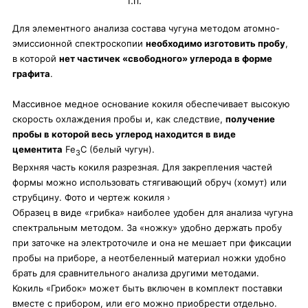
т.п.
Для элементного анализа состава чугуна методом атомно-
эмиссионной спектроскопии
необходимо изготовить пробу
,
в которой
нет частичек «свободного» углерода в форме
графита
.
Массивное медное основание кокиля обеспечивает высокую
скорость охлаждения пробы и, как следствие,
получение
пробы в которой весь углерод находится в виде
цементита
Fe
C (белый чугун).
3
Верхняя часть кокиля разрезная. Для закрепления частей
формы можно использовать стягивающий обруч (хомут) или
струбцину. Фото и чертеж кокиля ›
Образец в виде «грибка» наиболее удобен для анализа чугуна
спектральным методом. За «ножку» удобно держать пробу
при заточке на электроточиле и она не мешает при фиксации
пробы на приборе, а неотбеленный материал ножки удобно
брать для сравнительного анализа другими методами.
Кокиль «Грибок» может быть включен в комплект поставки
вместе с прибором, или его можно приобрести отдельно.