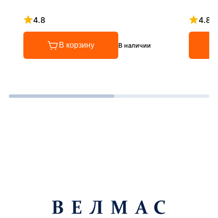
4.8
4.8
Рейтинг 4.8 из 5
Рейтинг
В корзину
В наличии