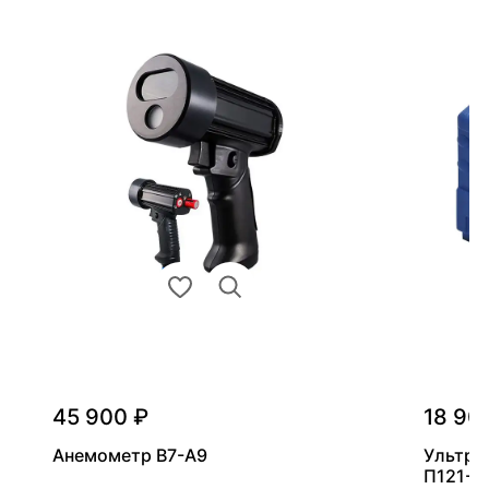
45 900 ₽
18 90
Анемометр В7-А9
Ультра
П121-5