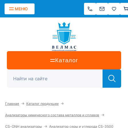
МЕНЮ
Каталог
→
→
Главная
Каталог продукции
→
Анализаторы химического состава металлов и сплавов
→
CS-ONH анализаторы
Анализатор серы и углерода CS-3500