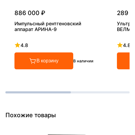
886 000 ₽
289 0
Импульсный рентгеновский
Ультра
аппарат АРИНА-9
ВЕЛМА
4.8
4.8
Рейтинг 4.8 из 5
Рейтинг
В корзину
В наличии
Похожие товары