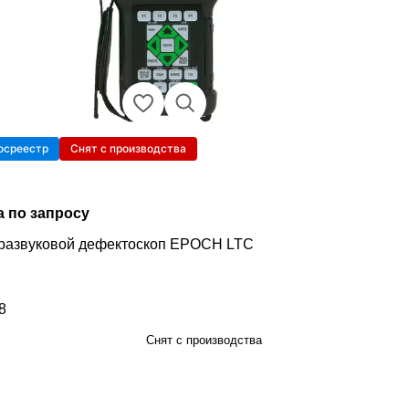
осреестр
Снят с производства
а по запросу
развуковой дефектоскоп EPOCH LTC
8
инг 4.8 из 5
Снят с производства