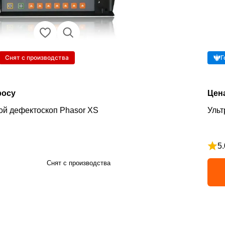
Снят с производства
Г
росу
Цен
ой дефектоскоп Phasor XS
Ульт
5.
з 5
Рейт
Снят с производства