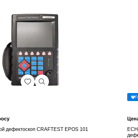
Г
росу
Цен
вой дефектоскоп CRAFTEST EPOS 101
ECH
дефе