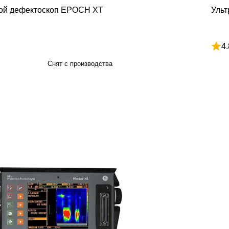
вой дефектоскоп EPOCH XT
Ульт
4.
з 5
Рейт
Снят с производства