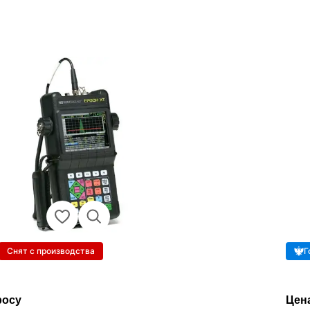
Снят с производства
Г
росу
Цен