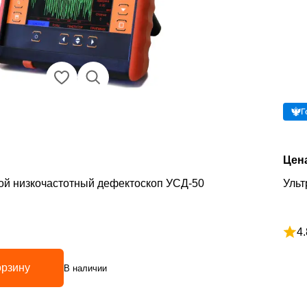
Г
Цен
ой низкочастотный дефектоскоп УСД-50
Ульт
4.
5
Рейт
орзину
В наличии