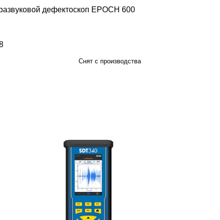
развуковой дефектоскоп EPOCH 600
8
инг 4.8 из 5
Снят с производства