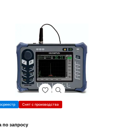
осреестр
Снят с производства
а по запросу