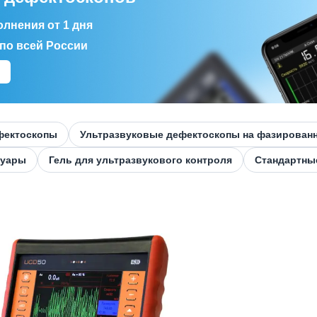
лнения от 1 дня
по всей России
фектоскопы
Ультразвуковые дефектоскопы на фазирован
суары
Гель для ультразвукового контроля
Стандартны