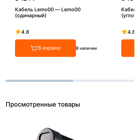
Кабель Lemo00 — Lemo00
Кабель
(одинарный)
(углово
4.8
4.8
Рейтинг 4.8 из 5
Рейтинг
В корзину
В наличии
Просмотренные товары