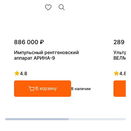
886 000 ₽
289 0
Импульсный рентгеновский
Ультра
аппарат АРИНА-9
ВЕЛМА
4.8
4.8
Рейтинг 4.8 из 5
Рейтинг
В корзину
В наличии