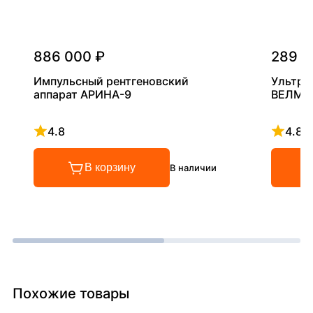
886 000 ₽
289 0
Импульсный рентгеновский
Ультра
аппарат АРИНА-9
ВЕЛМА
4.8
4.8
Рейтинг 4.8 из 5
Рейтинг
В корзину
В наличии
Похожие товары