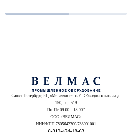
Санкт-Петербург, БЦ «Металлист», наб. Обводного канала д.
150, оф. 519
Пн-Пт 09:00—18:00*
ООО «ВЕЛМАС»
ИНН/КПП 7805642300/783901001
8‑812‑424‑18‑63