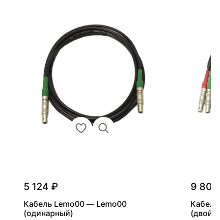
5 124 ₽
9 800
Кабель Lemo00 — Lemo00
Кабель
(одинарный)
(двойн