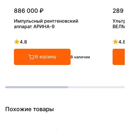
886 000 ₽
289 0
Импульсный рентгеновский
Ультра
аппарат АРИНА-9
ВЕЛМА
4.8
4.8
Рейтинг 4.8 из 5
Рейтинг
В корзину
В наличии
Похожие товары