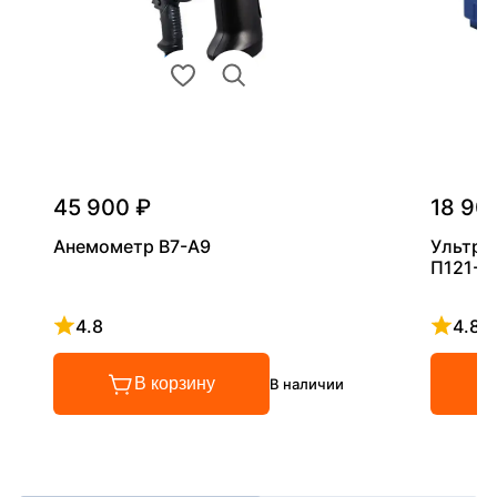
45 900 ₽
18 90
Анемометр В7-А9
Ультра
П121-5
4.8
4.8
Рейтинг 4.8 из 5
Рейтинг
В корзину
В наличии