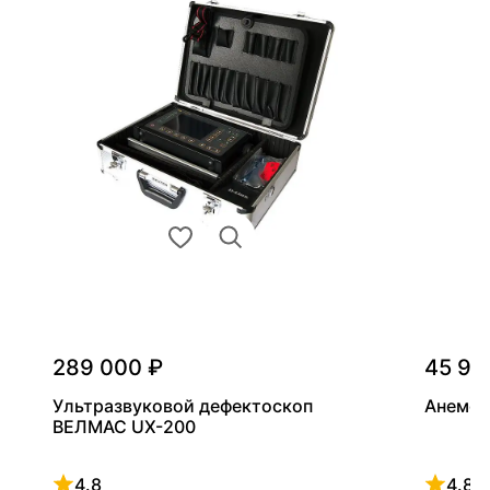
289 000 ₽
45 90
Ультразвуковой дефектоскоп
Анемом
ВЕЛМАС UX-200
4.8
4.8