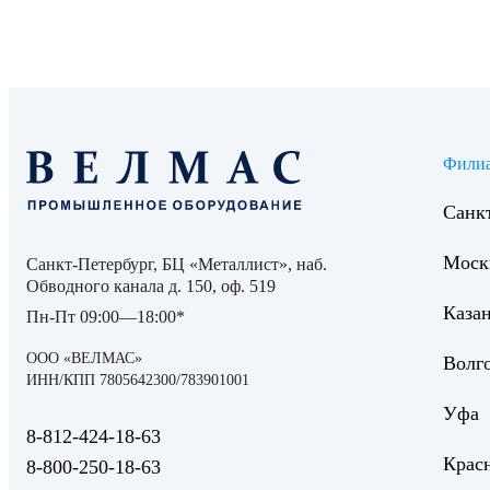
Преимущества сотрудничества
официальная аккредитация лаборатории;
современные эталоны и методики измерений;
возможность выезда специалистов на объект в Санкт-Петерб
Фили
оперативные сроки выполнения и точная документация;
Санк
работа в полном соответствии с требованиями нормативных 
Заказать услугу
Моск
Санкт-Петербург, БЦ «Металлист», наб.
Обводного канала д. 150, оф. 519
Каза
Чтобы оформить заявку, свяжитесь с лабораторией «Велмас».
Пн-Пт 09:00—18:00*
метрологическим нормам.
ООО «ВЕЛМАС»
Волг
ИНН/КПП 7805642300/783901001
Уфа
8‑812‑424‑18‑63
Крас
8‑800‑250‑18‑63