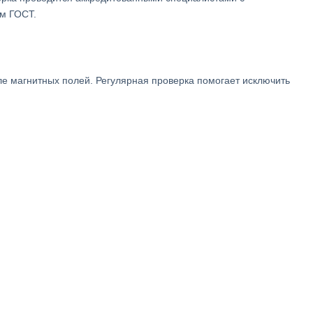
ям ГОСТ.
е магнитных полей. Регулярная проверка помогает исключить
ых результатов. По завершении оформляется свидетельство