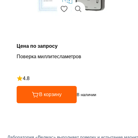
Цена по запросу
Поверка миллитесламетров
4.8
Рейтинг 4.8 из 5
В корзину
В наличии
Лаборатория «Велмас» выполняет поверку и испытание магнит