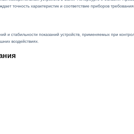
дает точность характеристик и соответствие приборов требовани
ий и стабильности показаний устройств, применяемых при контрол
шних воздействиях.
ания
я.
проведение измерений по эталонным значениям и анализ полученн
ства к применению.