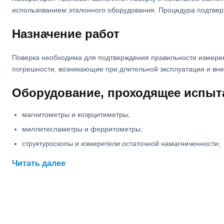
использованием эталонного оборудования. Процедура подтверж
Назначение работ
Поверка необходима для подтверждения правильности измерен
погрешности, возникающие при длительной эксплуатации и вне
Оборудование, проходящее испыт
магнитометры и коэрцитиметры;
миллитесламетры и ферритометры;
структуроскопы и измерители остаточной намагниченности;
приборы контроля магнитной индукции и напряжённости пол
Читать далее
Этапы поверки
Процедура включает внешний осмотр, проверку исправности, 
установленного образца, подтверждающее пригодность устрой