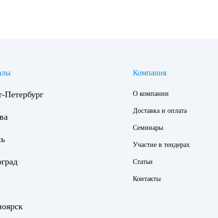
урге и области;
алы
Компания
т-Петербург
актов.
О компании
Доставка и оплата
ва
Семинары
нь
 Мы проведём необходимые испытания и предоставим свидетельств
Участие в тендерах
оград
Статьи
Контакты
ноярск