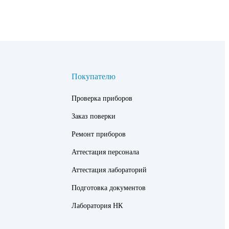
Покупателю
Проверка приборов
Заказ поверки
Ремонт приборов
о, подтверждающее точность и соответствие приборов
Аттестация персонала
Аттестация лабораторий
Подготовка документов
Лаборатория НК