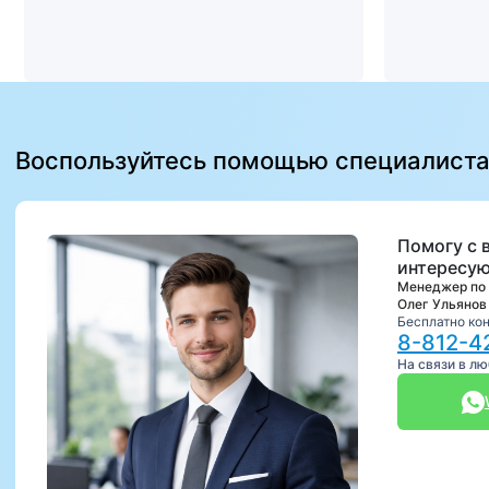
Воспользуйтесь помощью специалист
Помогу с 
интересую
Менеджер по
Олег Ульянов
Бесплатно ко
8-812-4
На связи в л