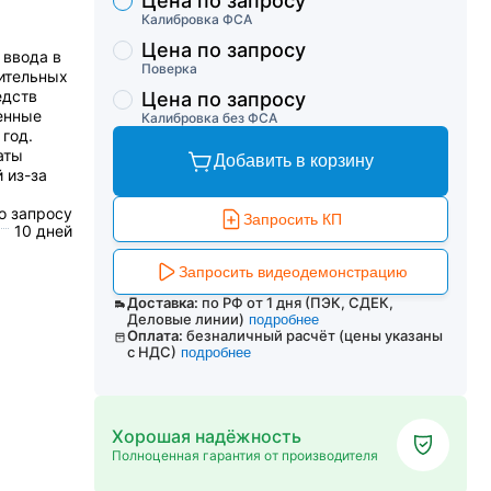
Цена по запросу
Торговые предложения
Калибровка ФСА
Цена по запросу
 ввода в
Поверка
рительных
едств
Цена по запросу
ѐнные
Калибровка без ФСА
од.​
аты
Добавить в корзину
 из-за
о запросу
Запросить КП
10 дней
Запросить видеодемонстрацию
Доставка:
по РФ от 1 дня (ПЭК, СДЕК,
Деловые линии)
подробнее
Оплата:
безналичный расчёт (цены указаны
с НДС)
подробнее
Хорошая надёжность
Полноценная гарантия от производителя