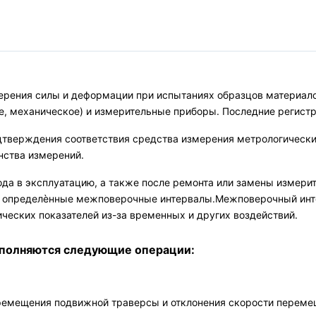
ения силы и деформации при испытаниях образцов материалов
, механическое) и измерительные приборы. Последние регист
дтверждения соответствия средства измерения метрологическ
нства измерений.
да в эксплуатацию, а также после ремонта или замены измери
ез определѐнные межповерочные интервалы.Межповерочный инте
еских показателей из-за временных и других воздействий.
ыполняются следующие операции:
ремещения подвижной траверсы и отклонения скорости переме