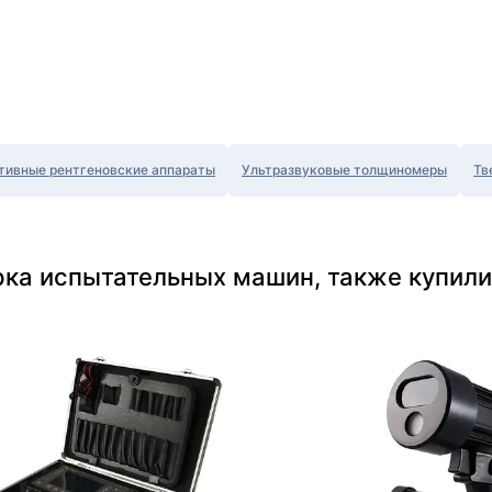
тивные рентгеновские аппараты
Ультразвуковые толщиномеры
Тв
рка испытательных машин, также купили