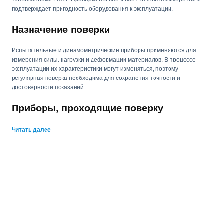
подтверждает пригодность оборудования к эксплуатации.
Назначение поверки
Испытательные и динамометрические приборы применяются для
измерения силы, нагрузки и деформации материалов. В процессе
эксплуатации их характеристики могут изменяться, поэтому
регулярная поверка необходима для сохранения точности и
достоверности показаний.
Приборы, проходящие поверку
динамометры механические, гидравлические и электронные;
Читать далее
испытательные стенды и прессы;
устройства для измерения усилий при растяжении и сжатии;
машины для контроля прочности материалов;
датчики силы и крутящего момента;
приборы контроля нагрузок и деформации конструкций;
комплексы измерения тяговых и тормозных усилий.