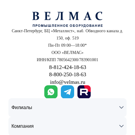
Этапы проведения работ
Процедура включает внешний осмотр, проверку исправности,
измерение параметров по эталонным средствам и обработку
полученных результатов. По итогам оформляется свидетельство
Санкт-Петербург, БЦ «Металлист», наб. Обводного канала д.
установленного образца, подтверждающее метрологическую
150, оф. 519
пригодность прибора.
Пн-Пт 09:00—18:00*
Преимущества лаборатории «Велмас»
ООО «ВЕЛМАС»
ИНН/КПП 7805642300/783901001
официальная аккредитация и опыт проведения поверок всех
8‑812‑424‑18‑63
типов измерительной техники;
8‑800‑250‑18‑63
использование эталонов высокой точности;
info@velmas.ru
возможность выезда специалистов на объект в Санкт-Петербурге
и области;
оперативное выполнение и полная документация;
соответствие требованиям нормативных документов и ГОСТ.
Филиалы
Заказать поверку
Компания
Чтобы оформить заявку, обратитесь в лабораторию «Велмас». Мы