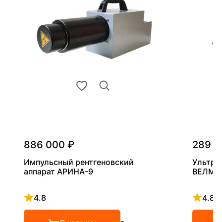
886 000 ₽
289 0
Импульсный рентгеновский
Ультра
аппарат АРИНА-9
ВЕЛМА
4.8
4.8
Рейтинг 4.8 из 5
Рейтинг