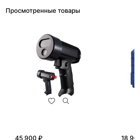
Просмотренные товары
45 900 ₽
18 90