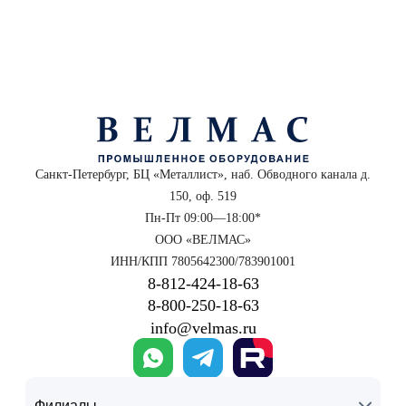
Санкт-Петербург, БЦ «Металлист», наб. Обводного канала д.
150, оф. 519
Пн-Пт 09:00—18:00*
ООО «ВЕЛМАС»
ИНН/КПП 7805642300/783901001
8‑812‑424‑18‑63
8‑800‑250‑18‑63
info@velmas.ru
Филиалы