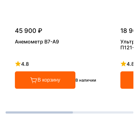
45 900 ₽
18 90
Анемометр В7-А9
Ультра
П121-5
4.8
4.8
Рейтинг 4.8 из 5
Рейтинг
В корзину
В наличии