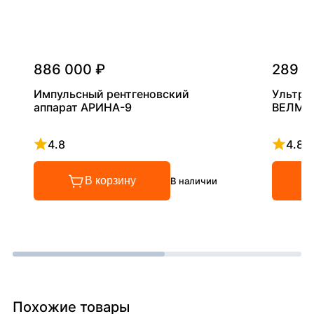
886 000 ₽
289 0
Импульсный рентгеновский
Ультра
аппарат АРИНА-9
ВЕЛМА
4.8
4.8
Рейтинг 4.8 из 5
Рейтинг
В корзину
В наличии
Похожие товары