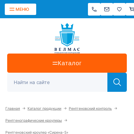
МЕНЮ
Каталог
→
→
→
Главная
Каталог продукции
Рентгеновский контроль
→
Рентгенографические кроулеры
Рентгеновский кроулер «Сирена-5»