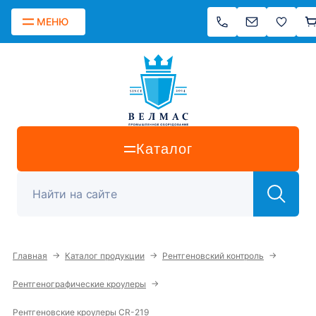
МЕНЮ
Каталог
→
→
→
Главная
Каталог продукции
Рентгеновский контроль
→
Рентгенографические кроулеры
Рентгеновские кроулеры CR-219