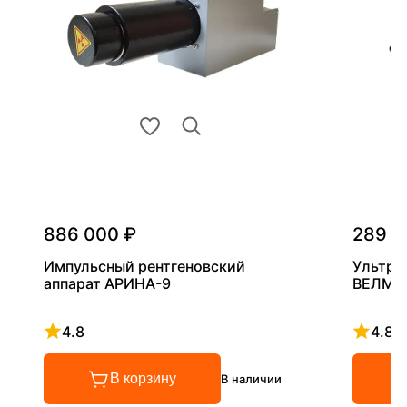
886 000 ₽
289 0
Импульсный рентгеновский
Ультра
аппарат АРИНА-9
ВЕЛМА
4.8
4.8
Рейтинг 4.8 из 5
Рейтинг
В корзину
В наличии