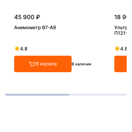
45 900 ₽
18 90
Анемометр В7-А9
Ультра
П121-5
4.8
4.8
Рейтинг 4.8 из 5
Рейтинг
В корзину
В наличии