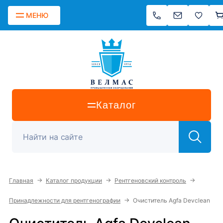
МЕНЮ
Каталог
→
→
→
Главная
Каталог продукции
Рентгеновский контроль
→
Принадлежности для рентгенографии
Очиститель Agfa Devclean