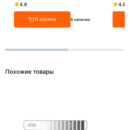
4.8
4.8
Рейтинг 4.8 из 5
Рейтинг
В корзину
В наличии
Похожие товары