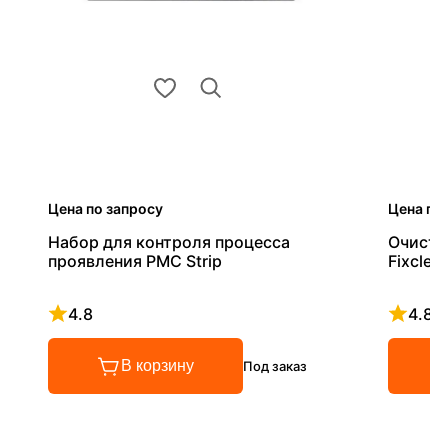
Цена по запросу
Цена по
Набор для контроля процесса
Очистит
проявления PMC Strip
Fixclea
4.8
4.8
Рейтинг 4.8 из 5
Рейтинг
В корзину
Под заказ