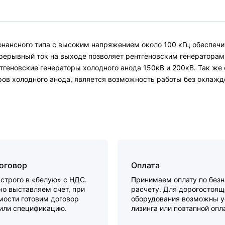
нансного типа с высоким напряжением около 100 кГц обеспеч
рерывный ток на выходе позволяет рентгеновским генераторам
геновские генераторы холодного анода 150кВ и 200кВ. Так же о
ов холодного анода, является возможность работы без охлажд
договор
Оплата
строго в «белую» с НДС.
Принимаем оплату по без
о выставляем счет, при
расчету. Для дорогостоящ
мости готовим договор
оборудования возможны у
 или спецификацию.
лизинга или поэтапной опл