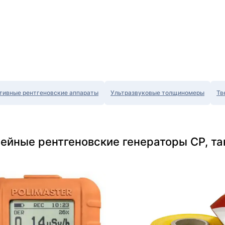
тивные рентгеновские аппараты
Ультразвуковые толщиномеры
Тв
ейные рентгеновские генераторы CP, т