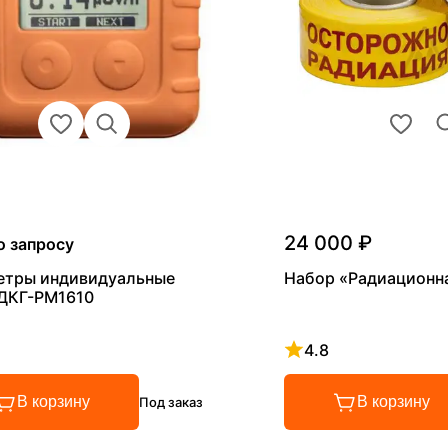
24 000 ₽
о запросу
етры индивидуальные
Набор «Радиационн
 ДКГ-PM1610
4.8
 4.8 из 5
Рейтинг 4.8 из 5
В корзину
В корзину
Под заказ