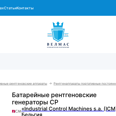
ах
Статьи
Контакты
→
ивные рентгеновские аппараты
Рентгенаппараты портативные постоянн
Батарейные рентгеновские
генераторы CP
«Industrial Control Machines s.a. (ICM
Бельгия