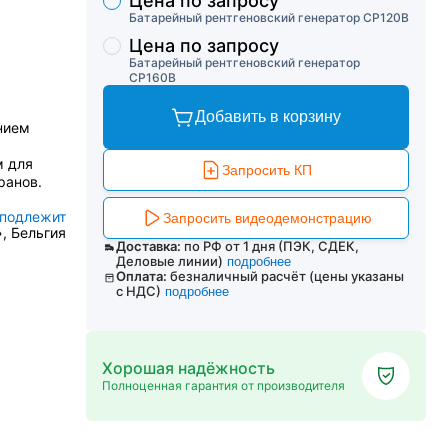
Цена по запросу
Торговые предложения
Батарейный рентгеновский генератор CP120B
Цена по запросу
Батарейный рентгеновский генератор
CP160B
Добавить в корзину
нием
м для
Запросить КП
ранов.
 подлежит
Запросить видеодемонстрацию
)», Бельгия
Доставка:
по РФ от 1 дня (ПЭК, СДЕК,
Деловые линии)
подробнее
Оплата:
безналичный расчёт (цены указаны
с НДС)
подробнее
Хорошая надёжность
Полноценная гарантия от производителя