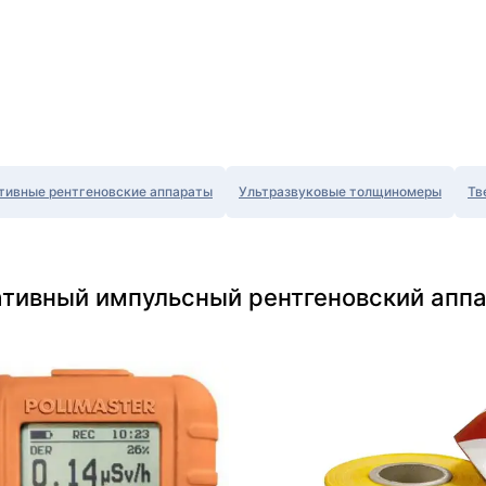
тивные рентгеновские аппараты
Ультразвуковые толщиномеры
Тв
ативный импульсный рентгеновский аппа