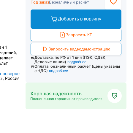
Под заказ
Безналичный расчёт
Добавить в корзину
Запросить КП
ан 1
Запросить видеодемонстрацию
изделий,
Доставка:
по РФ от 1 дня (ПЭК, СДЕК,
делает
Деловые линии)
подробнее
ульт
Оплата:
безналичный расчёт (цены указаны
с НДС)
подробнее
т поверке
», Россия
Хорошая надёжность
Полноценная гарантия от производителя